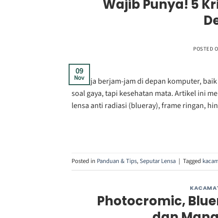
Wajib Punya! 5 Kr
D
POSTED 
09
Nov
Bekerja berjam-jam di depan komputer, baik
soal gaya, tapi kesehatan mata. Artikel ini 
lensa anti radiasi (blueray), frame ringan, hi
Posted in
Panduan & Tips
,
Seputar Lensa
|
Tagged
kacama
KACAMAT
Photocromic, Blue
dan Mana