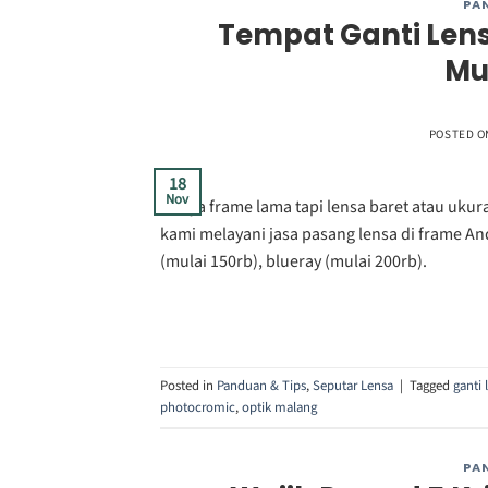
PA
Tempat Ganti Len
Mu
POSTED 
18
Nov
Punya frame lama tapi lensa baret atau ukur
kami melayani jasa pasang lensa di frame And
(mulai 150rb), blueray (mulai 200rb).
Posted in
Panduan & Tips
,
Seputar Lensa
|
Tagged
ganti
photocromic
,
optik malang
PA