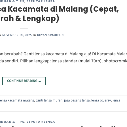
NDUAN & TIPS
,
SEPUTAR LENSA
sa Kacamata di Malang (Cepat,
rah & Lengkap)
ON
NOVEMBER 18, 2025
BY
ROYANROMADHON
an berubah? Ganti lensa kacamata di Malang aja! Di Kacamata Mala
a sendiri. Pilihan lengkap: lensa standar (mulai 70rb), photocromi
CONTINUE READING
→
 lensa kacamata malang
,
ganti lensa murah
,
jasa pasang lensa
,
lensa blueray
,
lensa
NDUAN & TIPS
,
SEPUTAR LENSA