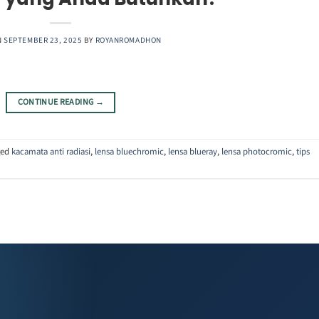
N
SEPTEMBER 23, 2025
BY
ROYANROMADHON
CONTINUE READING
→
ged
kacamata anti radiasi
,
lensa bluechromic
,
lensa blueray
,
lensa photocromic
,
tips