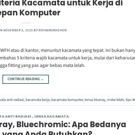
iteria Kacamata untuk Kerja di
epan Komputer
ON
NOVEMBER 9, 2025
BY
ROYANROMADHON
 WFH atau di kantor, menuntut kacamata yang tepat. Ini bukan han
membahas 5 kriteria wajib kacamata untuk kerja, mulai dari keharusa
ngga fitting yang pas agar bebas mata lelah.
CONTINUE READING
→
ta anti radiasi
,
kacamata kerja
,
kacamata komputer
,
lensa blueray
,
mata lelah
,
tips 
A ANTI RADIASI.
,
LENSA KACAMATA
ray, Bluechromic: Apa Bedanya
 yang Anda Butuhkan?