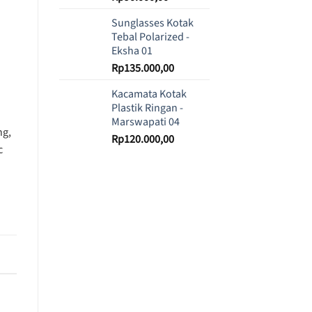
Sunglasses Kotak
Tebal Polarized -
Eksha 01
Rp
135.000,00
Kacamata Kotak
Plastik Ringan -
Marswapati 04
ng,
Rp
120.000,00
c