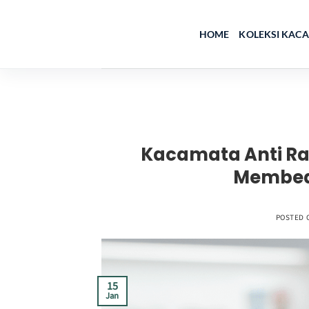
Skip
to
HOME
KOLEKSI KAC
content
Kacamata Anti Rad
Membed
POSTED 
15
Jan