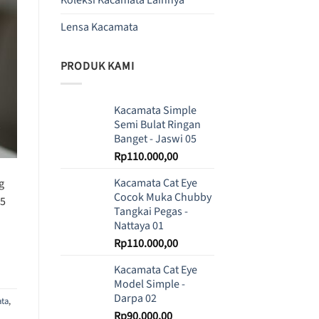
Lensa Kacamata
PRODUK KAMI
Kacamata Simple
Semi Bulat Ringan
Banget - Jaswi 05
Rp
110.000,00
Kacamata Cat Eye
g
Cocok Muka Chubby
 5
Tangkai Pegas -
Nattaya 01
Rp
110.000,00
Kacamata Cat Eye
Model Simple -
Darpa 02
ata
,
Rp
90.000,00