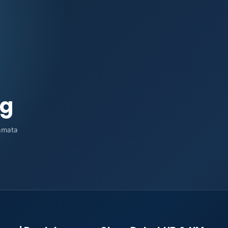
ng
amata