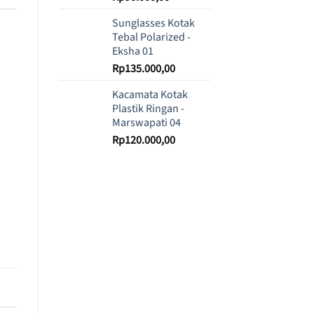
Sunglasses Kotak
Tebal Polarized -
Eksha 01
Rp
135.000,00
Kacamata Kotak
Plastik Ringan -
Marswapati 04
Rp
120.000,00