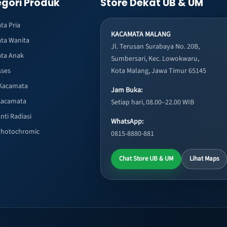
gori Produk
Store Dekat UB & UM
ta Pria
KACAMATA MALANG
ta Wanita
Jl. Terusan Surabaya No. 20B,
ta Anak
Sumbersari, Kec. Lowokwaru,
sses
Kota Malang, Jawa Timur 65145
Kacamata
Jam Buka:
Kacamata
Setiap hari, 08.00–22.00 WIB
nti Radiasi
WhatsApp:
Photochromic
0815-8880-881
Chat Store UB & UM
Lihat Maps