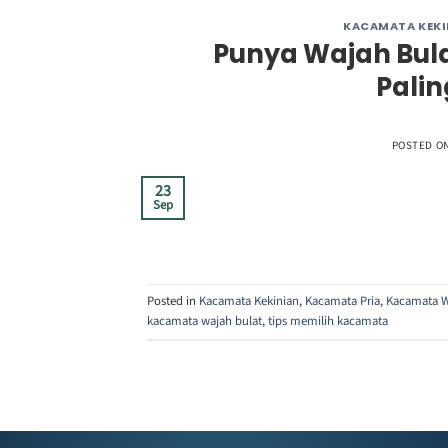
KACAMATA KEKI
Punya Wajah Bula
Pali
POSTED O
23
Sep
Posted in
Kacamata Kekinian
,
Kacamata Pria
,
Kacamata W
kacamata wajah bulat
,
tips memilih kacamata