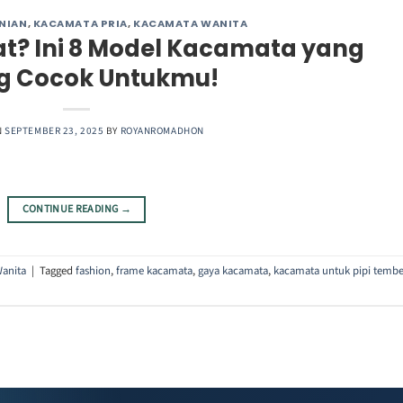
NIAN
,
KACAMATA PRIA
,
KACAMATA WANITA
t? Ini 8 Model Kacamata yang
ng Cocok Untukmu!
N
SEPTEMBER 23, 2025
BY
ROYANROMADHON
CONTINUE READING
→
anita
|
Tagged
fashion
,
frame kacamata
,
gaya kacamata
,
kacamata untuk pipi temb