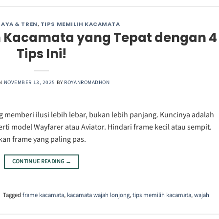
AYA & TREN
,
TIPS MEMILIH KACAMATA
ih Kacamata yang Tepat dengan 4
Tips Ini!
ON
NOVEMBER 13, 2025
BY
ROYANROMADHON
 memberi ilusi lebih lebar, bukan lebih panjang. Kuncinya adalah
rti model Wayfarer atau Aviator. Hindari frame kecil atau sempit.
kan frame yang paling pas.
CONTINUE READING
→
|
Tagged
frame kacamata
,
kacamata wajah lonjong
,
tips memilih kacamata
,
wajah