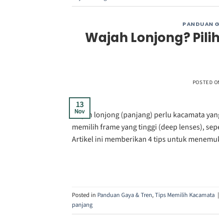
PANDUAN G
Wajah Lonjong? Pil
POSTED 
13
Nov
Wajah lonjong (panjang) perlu kacamata yang
memilih frame yang tinggi (deep lenses), sepe
Artikel ini memberikan 4 tips untuk menemu
Posted in
Panduan Gaya & Tren
,
Tips Memilih Kacamata
panjang