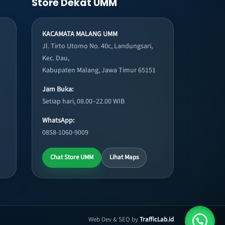
Store Dekat UMM
KACAMATA MALANG UMM
Jl. Tirto Utomo No. 40c, Landungsari,
Kec. Dau,
Kabupaten Malang, Jawa Timur 65151
Jam Buka:
Setiap hari, 08.00–22.00 WIB
WhatsApp:
0858-1060-9009
Chat Store UMM
Lihat Maps
Web Dev & SEO by
TrafficLab.id