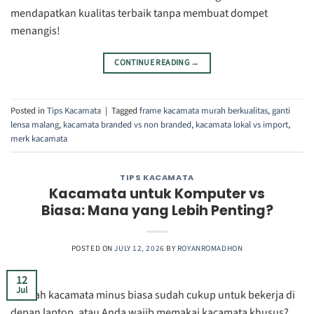
mendapatkan kualitas terbaik tanpa membuat dompet
menangis!
CONTINUE READING
→
Posted in
Tips Kacamata
|
Tagged
frame kacamata murah berkualitas
,
ganti
lensa malang
,
kacamata branded vs non branded
,
kacamata lokal vs import
,
merk kacamata
TIPS KACAMATA
Kacamata untuk Komputer vs
Biasa: Mana yang Lebih Penting?
POSTED ON
JULY 12, 2026
BY
ROYANROMADHON
12
Jul
Apakah kacamata minus biasa sudah cukup untuk bekerja di
depan laptop, atau Anda wajib memakai kacamata khusus?