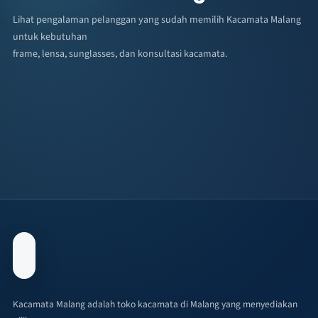
Lihat pengalaman pelanggan yang sudah memilih Kacamata Malang
untuk kebutuhan
frame, lensa, sunglasses, dan konsultasi kacamata.
Kacamata Malang adalah toko kacamata di Malang yang menyediakan