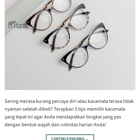
Sering merasa kurang percaya diri atau kacamata terasa tidak
nyaman setelah dibeli? Terapkan 5 tips memilih kacamata
yang tepat ini agar Anda mendapatkan bingkai yang pas
dengan bentuk wajah dan rutinitas harian Anda!
CONTINUE READING
→