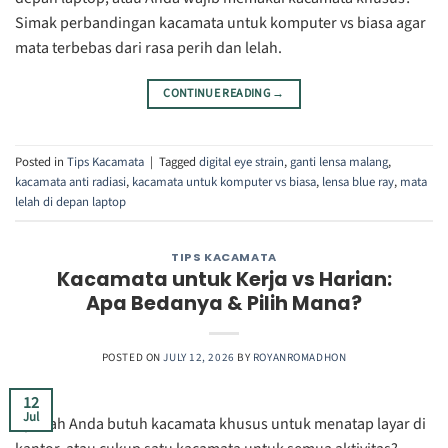
Simak perbandingan kacamata untuk komputer vs biasa agar
mata terbebas dari rasa perih dan lelah.
CONTINUE READING
→
Posted in
Tips Kacamata
|
Tagged
digital eye strain
,
ganti lensa malang
,
kacamata anti radiasi
,
kacamata untuk komputer vs biasa
,
lensa blue ray
,
mata
lelah di depan laptop
TIPS KACAMATA
Kacamata untuk Kerja vs Harian:
Apa Bedanya & Pilih Mana?
POSTED ON
JULY 12, 2026
BY
ROYANROMADHON
12
Jul
Apakah Anda butuh kacamata khusus untuk menatap layar di