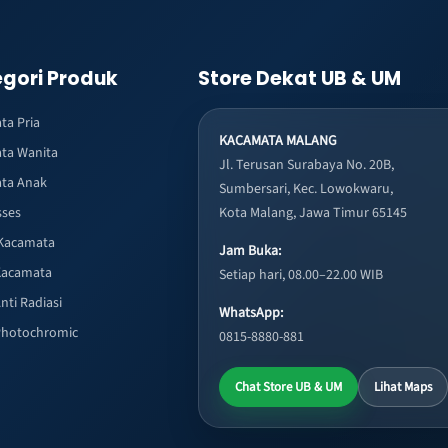
gori Produk
Store Dekat UB & UM
ta Pria
KACAMATA MALANG
ta Wanita
Jl. Terusan Surabaya No. 20B,
ta Anak
Sumbersari, Kec. Lowokwaru,
sses
Kota Malang, Jawa Timur 65145
Kacamata
Jam Buka:
Kacamata
Setiap hari, 08.00–22.00 WIB
nti Radiasi
WhatsApp:
Photochromic
0815-8880-881
Chat Store UB & UM
Lihat Maps