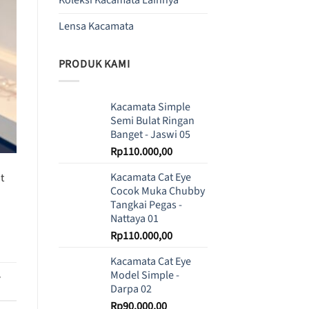
Lensa Kacamata
PRODUK KAMI
Kacamata Simple
Semi Bulat Ringan
Banget - Jaswi 05
Rp
110.000,00
Kacamata Cat Eye
t
Cocok Muka Chubby
Tangkai Pegas -
Nattaya 01
Rp
110.000,00
Kacamata Cat Eye
Model Simple -
,
Darpa 02
Rp
90.000,00