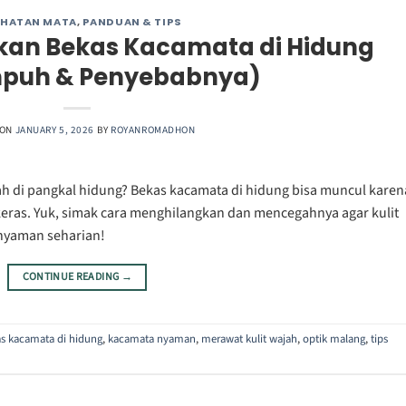
EHATAN MATA
,
PANDUAN & TIPS
kan Bekas Kacamata di Hidung
mpuh & Penyebabnya)
 ON
JANUARY 5, 2026
BY
ROYANROMADHON
h di pangkal hidung? Bekas kacamata di hidung bisa muncul karen
keras. Yuk, simak cara menghilangkan dan mencegahnya agar kulit
nyaman seharian!
CONTINUE READING
→
s kacamata di hidung
,
kacamata nyaman
,
merawat kulit wajah
,
optik malang
,
tips