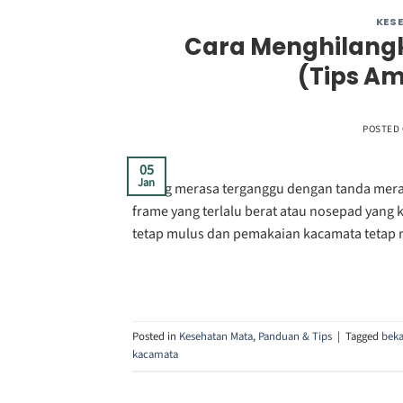
KES
Cara Menghilang
(Tips A
POSTED
05
Jan
Sering merasa terganggu dengan tanda mera
frame yang terlalu berat atau nosepad yang 
tetap mulus dan pemakaian kacamata tetap 
Posted in
Kesehatan Mata
,
Panduan & Tips
|
Tagged
beka
kacamata