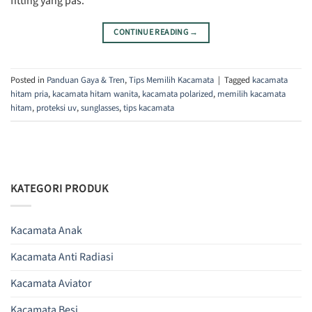
fitting yang pas.
CONTINUE READING
→
Posted in
Panduan Gaya & Tren
,
Tips Memilih Kacamata
|
Tagged
kacamata
hitam pria
,
kacamata hitam wanita
,
kacamata polarized
,
memilih kacamata
hitam
,
proteksi uv
,
sunglasses
,
tips kacamata
KATEGORI PRODUK
Kacamata Anak
Kacamata Anti Radiasi
Kacamata Aviator
Kacamata Besi