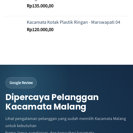
Rp
135.000,00
Kacamata Kotak Plastik Ringan - Marswapati 04
Rp
120.000,00
Google Review
Dipercaya Pelanggan
Kacamata Malang
Lihat pengalaman pelanggan yang sudah memilih Kacamata Malang
untuk kebutuhan
frame, lensa, sunglasses, dan konsultasi kacamata.