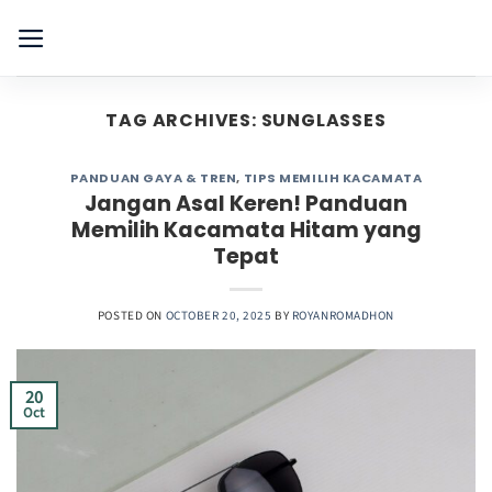
Skip
to
content
TAG ARCHIVES:
SUNGLASSES
PANDUAN GAYA & TREN
,
TIPS MEMILIH KACAMATA
Jangan Asal Keren! Panduan
Memilih Kacamata Hitam yang
Tepat
POSTED ON
OCTOBER 20, 2025
BY
ROYANROMADHON
20
Oct