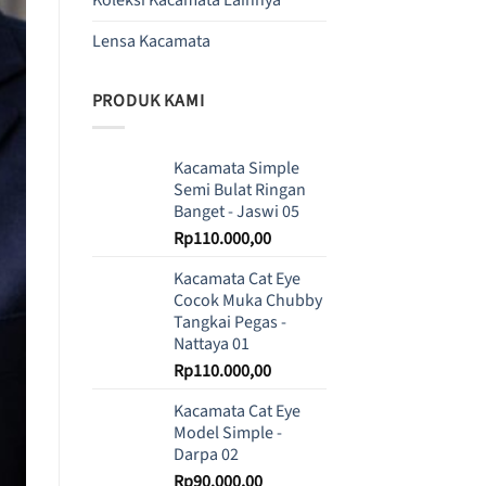
Lensa Kacamata
PRODUK KAMI
Kacamata Simple
Semi Bulat Ringan
Banget - Jaswi 05
Rp
110.000,00
Kacamata Cat Eye
Cocok Muka Chubby
Tangkai Pegas -
Nattaya 01
Rp
110.000,00
Kacamata Cat Eye
Model Simple -
Darpa 02
Rp
90.000,00