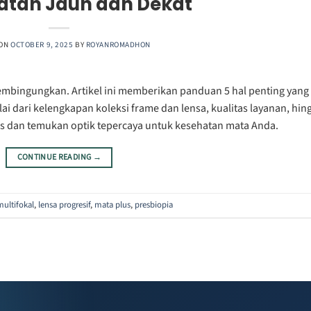
atan Jauh dan Dekat
 ON
OCTOBER 9, 2025
BY
ROYANROMADHON
membingungkan. Artikel ini memberikan panduan 5 hal penting yang
i dari kelengkapan koleksi frame dan lensa, kualitas layanan, hin
s dan temukan optik tepercaya untuk kesehatan mata Anda.
CONTINUE READING
→
multifokal
,
lensa progresif
,
mata plus
,
presbiopia