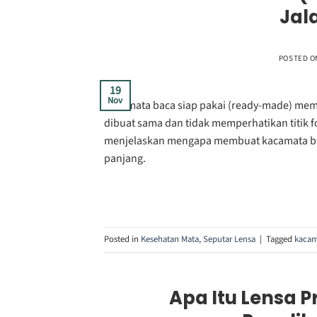
Jal
POSTED 
19
Nov
Kacamata baca siap pakai (ready-made) mema
dibuat sama dan tidak memperhatikan titik fo
menjelaskan mengapa membuat kacamata baca
panjang.
Posted in
Kesehatan Mata
,
Seputar Lensa
|
Tagged
kacam
Apa Itu Lensa P