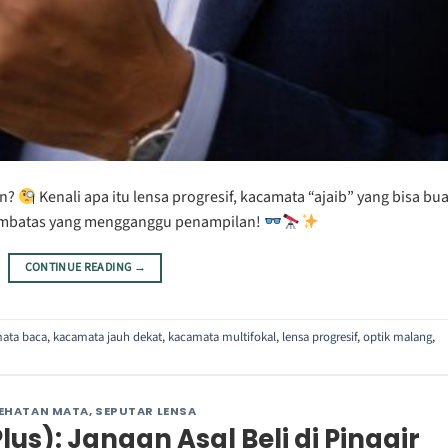
an?
Kenali apa itu lensa progresif, kacamata “ajaib” yang bisa bua
 pembatas yang mengganggu penampilan!
CONTINUE READING
→
ata baca
,
kacamata jauh dekat
,
kacamata multifokal
,
lensa progresif
,
optik malang
,
EHATAN MATA
,
SEPUTAR LENSA
s): Jangan Asal Beli di Pinggir