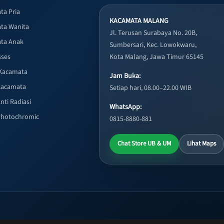
ta Pria
KACAMATA MALANG
ta Wanita
Jl. Terusan Surabaya No. 20B,
ta Anak
Sumbersari, Kec. Lowokwaru,
sses
Kota Malang, Jawa Timur 65145
Kacamata
Jam Buka:
Kacamata
Setiap hari, 08.00–22.00 WIB
nti Radiasi
WhatsApp:
Photochromic
0815-8880-881
Chat Store UB & UM
Lihat Maps