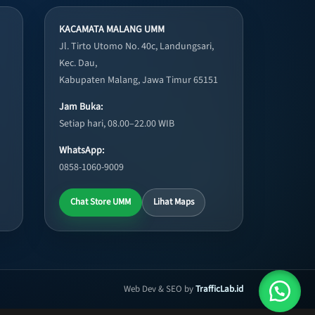
KACAMATA MALANG UMM
Jl. Tirto Utomo No. 40c, Landungsari,
Kec. Dau,
Kabupaten Malang, Jawa Timur 65151
Jam Buka:
Setiap hari, 08.00–22.00 WIB
WhatsApp:
0858-1060-9009
Chat Store UMM
Lihat Maps
Web Dev & SEO by
TrafficLab.id