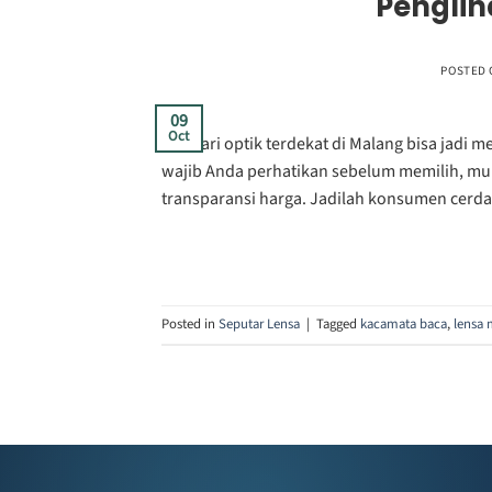
Penglih
POSTED
09
Oct
Mencari optik terdekat di Malang bisa jadi 
wajib Anda perhatikan sebelum memilih, mula
transparansi harga. Jadilah konsumen cerda
Posted in
Seputar Lensa
|
Tagged
kacamata baca
,
lensa 