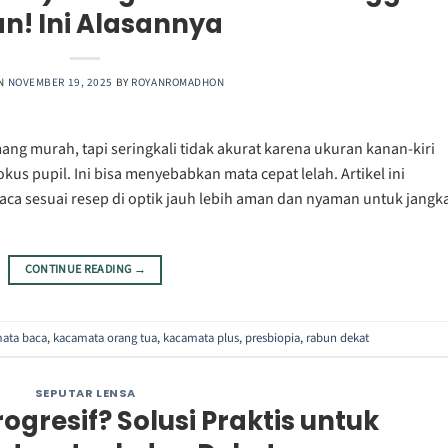
an! Ini Alasannya
ON
NOVEMBER 19, 2025
BY
ROYANROMADHON
ng murah, tapi seringkali tidak akurat karena ukuran kanan-kiri
kus pupil. Ini bisa menyebabkan mata cepat lelah. Artikel ini
 sesuai resep di optik jauh lebih aman dan nyaman untuk jangk
CONTINUE READING
→
ata baca
,
kacamata orang tua
,
kacamata plus
,
presbiopia
,
rabun dekat
SEPUTAR LENSA
rogresif? Solusi Praktis untuk