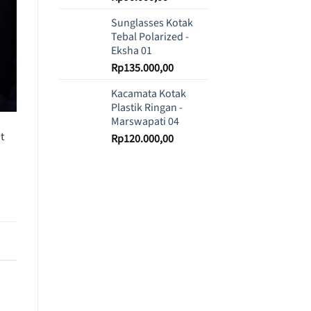
Sunglasses Kotak
Tebal Polarized -
Eksha 01
Rp
135.000,00
Kacamata Kotak
Plastik Ringan -
Marswapati 04
t
Rp
120.000,00