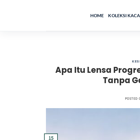
Skip
to
HOME
KOLEKSI KAC
content
KES
Apa Itu Lensa Progr
Tanpa G
POSTED 
15