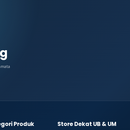
ng
amata
gori Produk
Store Dekat UB & UM