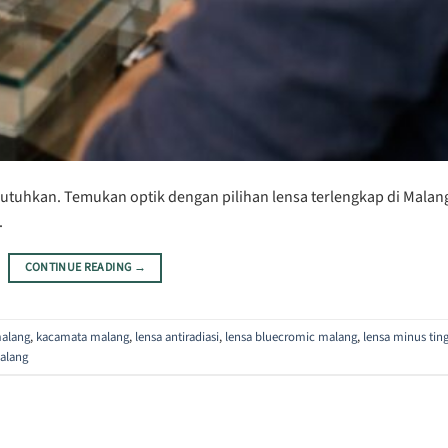
dibutuhkan. Temukan optik dengan pilihan lensa terlengkap di Malan
.
CONTINUE READING
→
malang
,
kacamata malang
,
lensa antiradiasi
,
lensa bluecromic malang
,
lensa minus ting
malang