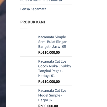
Lensa Kacamata
PRODUK KAMI
Kacamata Simple
Semi Bulat Ringan
Banget - Jaswi 05
Rp
110.000,00
Kacamata Cat Eye
Cocok Muka Chubby
Tangkai Pegas -
Nattaya 01
Rp
110.000,00
Kacamata Cat Eye
Model Simple -
Darpa 02
Rp
90.000,00