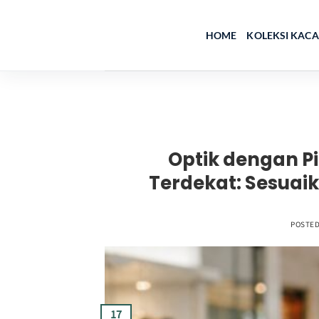
Skip
to
HOME
KOLEKSI KAC
content
Optik dengan P
Terdekat: Sesua
POSTE
17