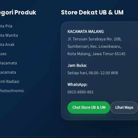
gori Produk
Store Dekat UB & UM
ta Pria
KACAMATA MALANG
ta Wanita
Jl. Terusan Surabaya No. 20B,
ta Anak
Sumbersari, Kec. Lowokwaru,
sses
Kota Malang, Jawa Timur 65145
Kacamata
Jam Buka:
Kacamata
Setiap hari, 08.00–22.00 WIB
nti Radiasi
WhatsApp:
Photochromic
0815-8880-881
Chat Store UB & UM
Lihat Maps