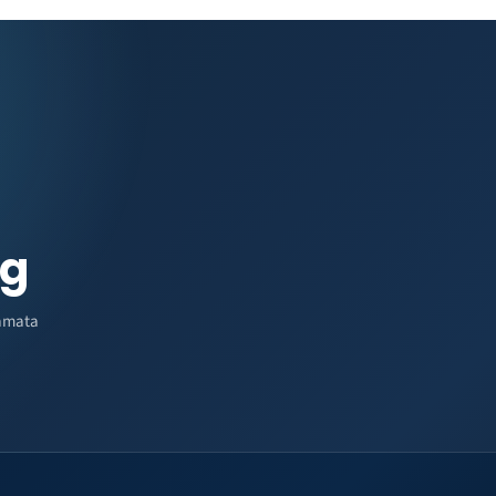
ng
amata