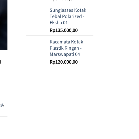
Sunglasses Kotak
Tebal Polarized -
Eksha 01
Rp
135.000,00
Kacamata Kotak
Plastik Ringan -
Marswapati 04
g
Rp
120.000,00
gi
,