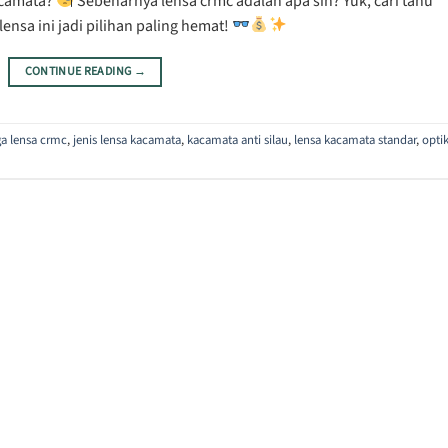
kacamata?
Sebenarnya lensa crmc adalah apa sih? Yuk, cari tahu
ensa ini jadi pilihan paling hemat!
CONTINUE READING
→
ga lensa crmc
,
jenis lensa kacamata
,
kacamata anti silau
,
lensa kacamata standar
,
opti