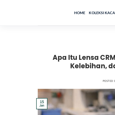
Skip
to
HOME
KOLEKSI KAC
content
Apa Itu Lensa CRM
Kelebihan, 
POSTED 
15
Jan