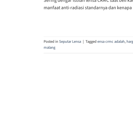
Sering dengar istilah lensa CRMC saat beli 
manfaat anti-radiasi standarnya dan kenapa l
Posted in
Seputar Lensa
|
Tagged
ensa crmc adalah
,
har
malang