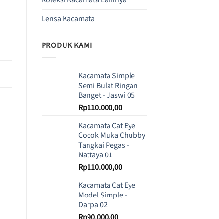
Lensa Kacamata
PRODUK KAMI
k
Kacamata Simple
Semi Bulat Ringan
Banget - Jaswi 05
Rp
110.000,00
Kacamata Cat Eye
Cocok Muka Chubby
Tangkai Pegas -
Nattaya 01
Rp
110.000,00
Kacamata Cat Eye
Model Simple -
Darpa 02
Rp
90.000,00