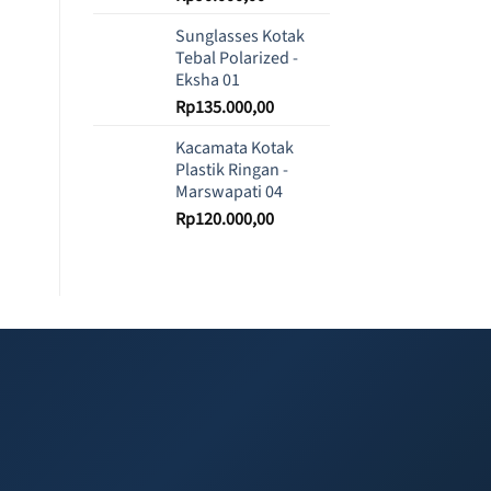
Sunglasses Kotak
Tebal Polarized -
Eksha 01
Rp
135.000,00
Kacamata Kotak
Plastik Ringan -
Marswapati 04
Rp
120.000,00