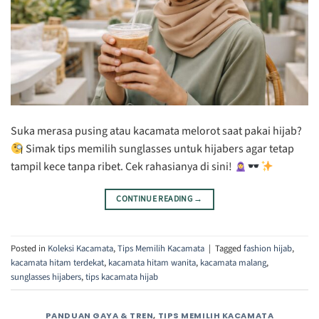
Suka merasa pusing atau kacamata melorot saat pakai hijab?
Simak tips memilih sunglasses untuk hijabers agar tetap
tampil kece tanpa ribet. Cek rahasianya di sini!
CONTINUE READING
→
Posted in
Koleksi Kacamata
,
Tips Memilih Kacamata
|
Tagged
fashion hijab
,
kacamata hitam terdekat
,
kacamata hitam wanita
,
kacamata malang
,
sunglasses hijabers
,
tips kacamata hijab
PANDUAN GAYA & TREN
,
TIPS MEMILIH KACAMATA