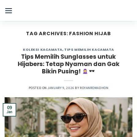
Skip
to
content
TAG ARCHIVES:
FASHION HIJAB
KOLEKSI KACAMATA
,
TIPS MEMILIH KACAMATA
Tips Memilih Sunglasses untuk
Hijabers: Tetap Nyaman dan Gak
Bikin Pusing!
POSTED ON
JANUARY 9, 2026
BY
ROYANROMADHON
09
Jan