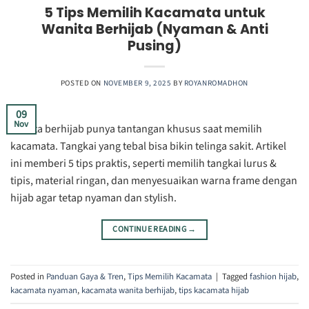
5 Tips Memilih Kacamata untuk
Wanita Berhijab (Nyaman & Anti
Pusing)
POSTED ON
NOVEMBER 9, 2025
BY
ROYANROMADHON
09
Nov
Wanita berhijab punya tantangan khusus saat memilih
kacamata. Tangkai yang tebal bisa bikin telinga sakit. Artikel
ini memberi 5 tips praktis, seperti memilih tangkai lurus &
tipis, material ringan, dan menyesuaikan warna frame dengan
hijab agar tetap nyaman dan stylish.
CONTINUE READING
→
Posted in
Panduan Gaya & Tren
,
Tips Memilih Kacamata
|
Tagged
fashion hijab
,
kacamata nyaman
,
kacamata wanita berhijab
,
tips kacamata hijab