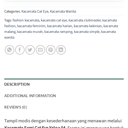
Categories:
Kacamata Cat Eye
,
Kacamata Wanita
Tags:
fashion kacamata
,
kacamata cat eye
,
kacamata clubmaster
,
kacamata
fashion
,
kacamata feminim
,
kacamata harian
,
kacamata kekinian
,
kacamata
malang
,
kacamata murah
,
kacamata ramping
,
kacamata simple
,
kacamata
wanita
DESCRIPTION
ADDITIONAL INFORMATION
REVIEWS (0)
Tampil modis dengan kesederhanaan yang menawan melalui
Kacamata Semi Cat Eye Yaksa 04
. Frame ini mengusung bentuk