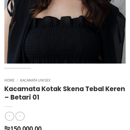
HOME
/
KACAMATA UNISEX
Kacamata Kotak Skena Tebal Keren
– Betari 01
150.000,00
Rp