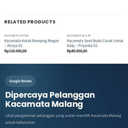
RELATED PRODUCTS
KACAMATA KOTAK
KACAMATA BULAT
Kacamata Kotak Ramping Ringan
Kacamata Semi Bulat Cocok Untuk
– Atreya 01
Daily – Priyanka 02
Rp
120.000,00
Rp
80.000,00
Google Review
Dipercaya Pelanggan
Kacamata Malang
Lihat pengalaman pelanggan yang sudah memilih Kacamata Malang
untuk kebutuhan