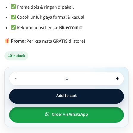
Frame tipis & ringan dipakai.
Cocok untuk gaya formal & kasual.
Rekomendasi Lensa:
Bluecromic
.
Promo:
Periksa mata GRATIS di store!
10 in stock
Kacamata Cat eye Simple Minimalis - Limbuk 02 quantity
Add to cart
Order via WhatsApp