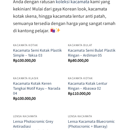
Anda dengan ratusan
koleksi kacamata
kami yang
kekinian! Mulai dari gaya Korean look, kacamata
kotak skena, hingga kacamata lentur anti patah,
semuanya tersedia dengan harga yang sangat ramah
di kantong pelajar.
KACAMATA KOTAK
KACAMATA BULAT
Kacamata Semi Kotak Plastik
Kacamata Semi Bulat Plastik
Simple – Yaksa 03
Ringan – Ardiman 05
Rp
100.000,00
Rp
80.000,00
KACAMATA KLASIK
KACAMATA KOTAK
Kacamata Kotak Keren
Kacamata Kotak Lentur
Tangkai Motif Kayu – Narada
Ringan – Abaswa 02
04
Rp
110.000,00
Rp
100.000,00
LENSA KACAMATA
LENSA KACAMATA
Lensa Photocromic Grey
Lensa Kacamata Bluecromic
Antiradiasi
(Photocromic + Blueray)