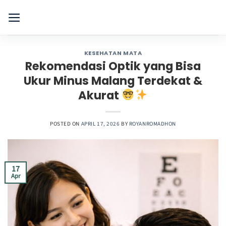
Skip
to
content
KESEHATAN MATA
Rekomendasi Optik yang Bisa
Ukur Minus Malang Terdekat &
Akurat
POSTED ON
APRIL 17, 2026
BY
ROYANROMADHON
17
Apr