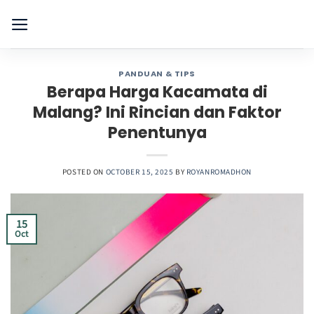
Skip
to
content
PANDUAN & TIPS
Berapa Harga Kacamata di
Malang? Ini Rincian dan Faktor
Penentunya
POSTED ON
OCTOBER 15, 2025
BY
ROYANROMADHON
15
Oct