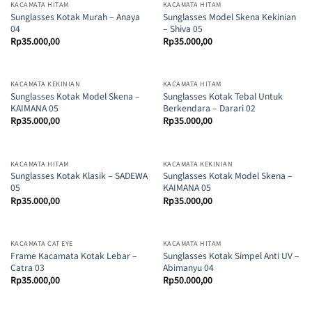
KACAMATA HITAM
KACAMATA HITAM
Sunglasses Kotak Murah – Anaya
Sunglasses Model Skena Kekinian
04
– Shiva 05
Rp
35.000,00
Rp
35.000,00
KACAMATA KEKINIAN
KACAMATA HITAM
Sunglasses Kotak Model Skena –
Sunglasses Kotak Tebal Untuk
KAIMANA 05
Berkendara – Darari 02
Rp
35.000,00
Rp
35.000,00
KACAMATA HITAM
KACAMATA KEKINIAN
Sunglasses Kotak Klasik – SADEWA
Sunglasses Kotak Model Skena –
05
KAIMANA 05
Rp
35.000,00
Rp
35.000,00
KACAMATA CAT EYE
KACAMATA HITAM
Frame Kacamata Kotak Lebar –
Sunglasses Kotak Simpel Anti UV –
Catra 03
Abimanyu 04
Rp
35.000,00
Rp
50.000,00