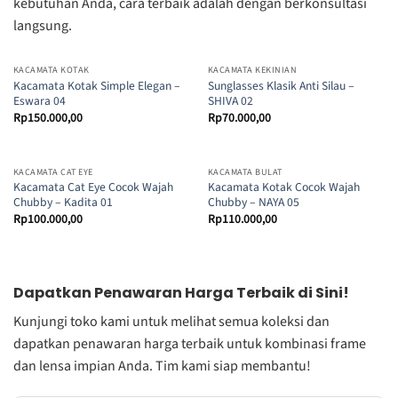
kebutuhan Anda, cara terbaik adalah dengan berkonsultasi
langsung.
KACAMATA KOTAK
KACAMATA KEKINIAN
Kacamata Kotak Simple Elegan –
Sunglasses Klasik Anti Silau –
Eswara 04
SHIVA 02
Rp
150.000,00
Rp
70.000,00
KACAMATA CAT EYE
KACAMATA BULAT
Kacamata Cat Eye Cocok Wajah
Kacamata Kotak Cocok Wajah
Chubby – Kadita 01
Chubby – NAYA 05
Rp
100.000,00
Rp
110.000,00
Dapatkan Penawaran Harga Terbaik di Sini!
Kunjungi toko kami untuk melihat semua koleksi dan
dapatkan penawaran harga terbaik untuk kombinasi frame
dan lensa impian Anda. Tim kami siap membantu!