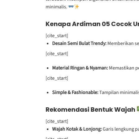
minimalis.
Kenapa Ardiman 05 Cocok U
[cite_start]
Desain Semi Bulat Trendy:
Memberikan sen
[cite_start]
Material Ringan & Nyaman:
Memastikan pen
[cite_start]
Simple & Fashionable:
Tampilan minimalis
Rekomendasi Bentuk Wajah
[cite_start]
Wajah Kotak & Lonjong:
Garis lengkung p