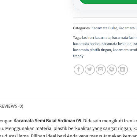
Categories:
Kacamata Bulat
,
Kacamata U
Tags:
fashion kacamata
,
kacamata fash
kacamata harian
,
kacamata kekinian
,
k
kacamata plastik ringan
,
kacamata semi
trendy
REVIEWS (0)
dengan
Kacamata Semi Bulat Ardiman 05
. Didesain mengikuti tren 
aku. Menggunakan material plastik berkualitas yang sangat ringan,
tas durasi lama. Pilihan ideal bagi Anda yang mengutamakan keny