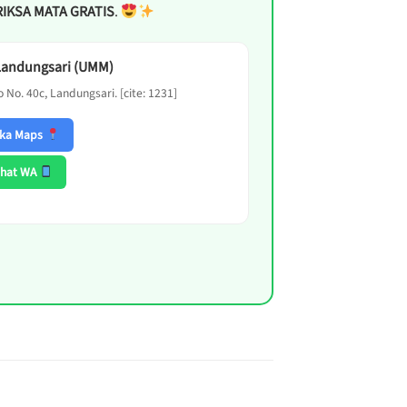
RIKSA MATA GRATIS
.
Landungsari (UMM)
o No. 40c, Landungsari. [cite: 1231]
ka Maps
hat WA