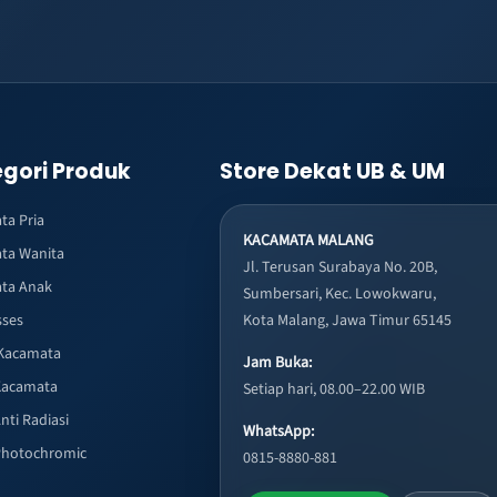
gori Produk
Store Dekat UB & UM
ta Pria
KACAMATA MALANG
ta Wanita
Jl. Terusan Surabaya No. 20B,
ta Anak
Sumbersari, Kec. Lowokwaru,
sses
Kota Malang, Jawa Timur 65145
Kacamata
Jam Buka:
Kacamata
Setiap hari, 08.00–22.00 WIB
nti Radiasi
WhatsApp:
Photochromic
0815-8880-881