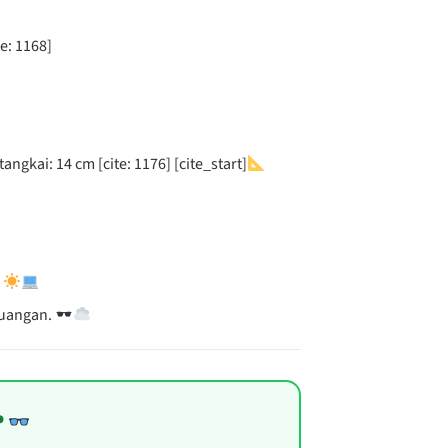
e: 1168]
angkai: 14 cm [cite: 1176] [cite_start]
.
ruangan.
?