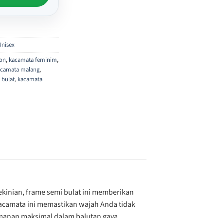
nisex
ion
,
kacamata feminim
,
acamata malang
,
 bulat
,
kacamata
kekinian, frame semi bulat ini memberikan
 kacamata ini memastikan wajah Anda tidak
amanan maksimal dalam balutan gaya