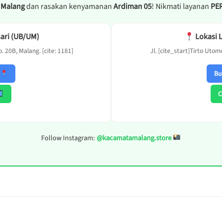
 Malang
dan rasakan kenyamanan
Ardiman 05
! Nikmati layanan
PE
ari (UB/UM)
Lokasi 
. 20B, Malang. [cite: 1181]
Jl. [cite_start]Tirto Utom
s
Bu
C
Follow Instagram:
@kacamatamalang.store