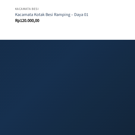
KACAMATA BESI
KACAMATA BULAT
Kacamata Bulat Ramp
Kacamata Kotak Besi Ramping – Daya 01
Navara 01
Rp
120.000,00
Rp
120.000,00