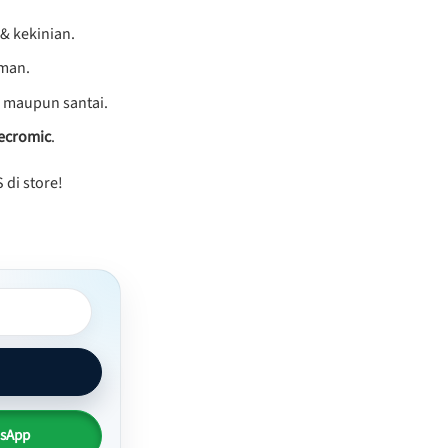
& kekinian.
aman.
 maupun santai.
ecromic
.
 di store!
ngan - Ardiman 05 quantity
tsApp