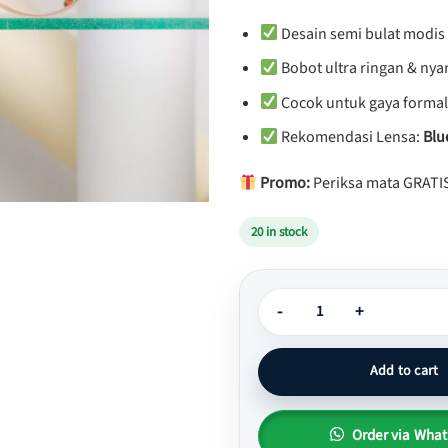
Desain semi bulat modis 
Bobot ultra ringan & ny
Cocok untuk gaya formal
Rekomendasi Lensa:
Blu
Promo:
Periksa mata GRATIS
20 in stock
Kacamata Semi Bulat Plastik Ri
Add to cart
Order via Wha