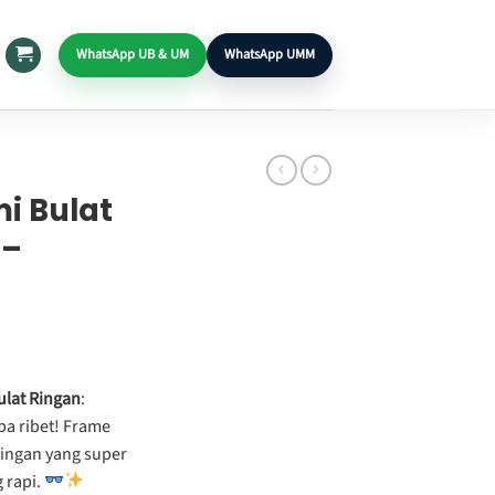
WhatsApp UB & UM
WhatsApp UMM
i Bulat
 –
ulat Ringan
:
pa ribet! Frame
 ringan yang super
 rapi.