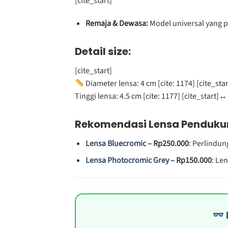
[cite_start]
Remaja & Dewasa:
Model universal yang p
Detail size:
[cite_start]
Diameter lensa: 4 cm [cite: 1174] [cite_star
Tinggi lensa: 4.5 cm [cite: 1177] [cite_start]
↔️
Rekomendasi Lensa Penduk
Lensa Bluecromic
– Rp250.000
: Perlindu
Lensa Photocromic Grey
– Rp150.000
: Le