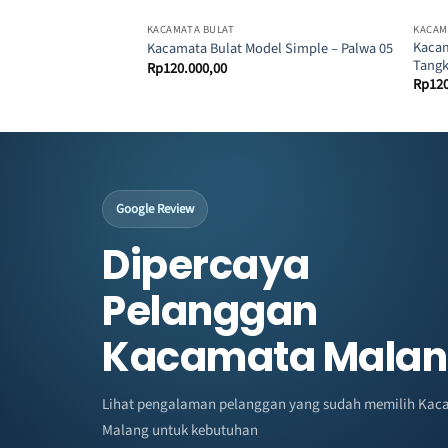
KACAMATA BULAT
KACAM
Kacam
Kacamata Bulat Model Simple – Palwa 05
Tangk
Rp
120.000,00
Rp
12
Google Review
Dipercaya
Pelanggan
Kacamata Mala
Lihat pengalaman pelanggan yang sudah memilih Kac
Malang untuk kebutuhan