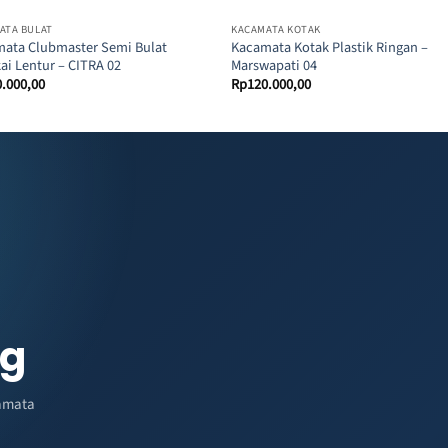
ATA BULAT
KACAMATA KOTAK
ata Clubmaster Semi Bulat
Kacamata Kotak Plastik Ringan –
ai Lentur – CITRA 02
Marswapati 04
0.000,00
Rp
120.000,00
ng
amata