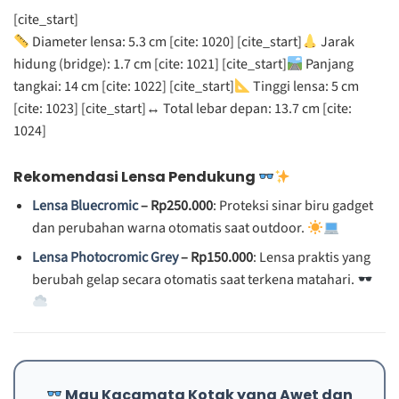
[cite_start]
Diameter lensa: 5.3 cm [cite: 1020] [cite_start]
Jarak
hidung (bridge): 1.7 cm [cite: 1021] [cite_start]
Panjang
tangkai: 14 cm [cite: 1022] [cite_start]
Tinggi lensa: 5 cm
[cite: 1023] [cite_start]
↔️
Total lebar depan: 13.7 cm [cite:
1024]
Rekomendasi Lensa Pendukung
Lensa Bluecromic
– Rp250.000
: Proteksi sinar biru gadget
dan perubahan warna otomatis saat outdoor.
Lensa Photocromic Grey
– Rp150.000
: Lensa praktis yang
berubah gelap secara otomatis saat terkena matahari.
Mau Kacamata Kotak yang Awet dan