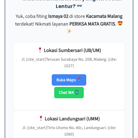
Lentur?
Yuk, coba fiting
Ismaya 02
di store
Kacamata Malang
terdekat! Nikmati layanan
PERIKSA MATA GRATIS
.
Lokasi Sumbersari (UB/UM)
Jl. [cite_start]Terusan Surabaya No. 20B, Malang. [cite:
1027]
Buka Maps
Chat WA
Lokasi Landungsari (UMM)
Jl. [cite_start]Tirto Utomo No. 40c, Landungsari. [cite:
1080]