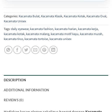
Categories:
Kacamata Bulat
,
Kacamata Klasik
,
Kacamata Kotak
,
Kacamata Oval
,
Kacamata Unisex
Tags:
daily eyewear
,
kacamata fashion
,
kacamata harian
,
kacamata kerja
,
kacamata kotak
,
kacamata malang
,
kacamata motif kayu
,
kacamata murah
,
kacamata tirus
,
kacamata tortoise
,
kacamata unisex
DESCRIPTION
ADDITIONAL INFORMATION
REVIEWS (0)
Hadirkan kesan elegan sekaligus hangat dengan
Kacamata