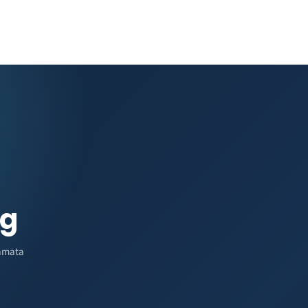
ng
amata