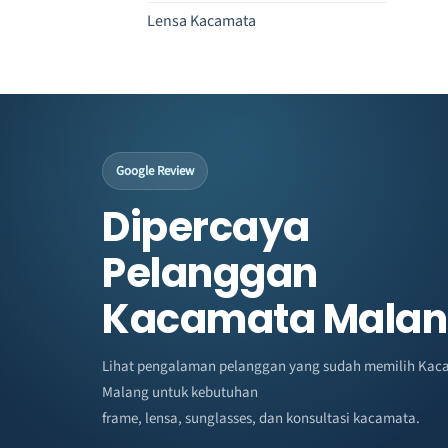
Lensa Kacamata
Google Review
Dipercaya
Pelanggan
Kacamata Mala
Lihat pengalaman pelanggan yang sudah memilih Kac
Malang untuk kebutuhan
frame, lensa, sunglasses, dan konsultasi kacamata.