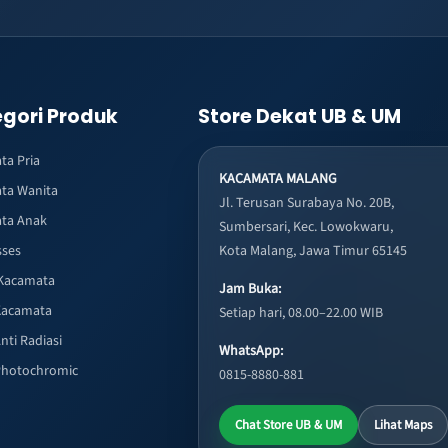
gori Produk
Store Dekat UB & UM
ta Pria
KACAMATA MALANG
ta Wanita
Jl. Terusan Surabaya No. 20B,
ta Anak
Sumbersari, Kec. Lowokwaru,
sses
Kota Malang, Jawa Timur 65145
Kacamata
Jam Buka:
Kacamata
Setiap hari, 08.00–22.00 WIB
nti Radiasi
WhatsApp:
Photochromic
0815-8880-881
Chat Store UB & UM
Lihat Maps